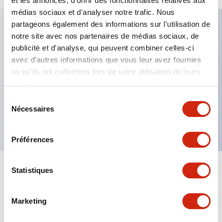
et les annonces, d'offrir des fonctionnalités relatives aux
médias sociaux et d'analyser notre trafic. Nous
partageons également des informations sur l'utilisation de
notre site avec nos partenaires de médias sociaux, de
Caractéristiques clés
publicité et d'analyse, qui peuvent combiner celles-ci
avec d'autres informations que vous leur avez fournies
Fixation par regroupement possible
ou qu'ils ont collectées lors de votre utilisation de leurs
services.
Le commutateur sélecteur avec clé adopte une
structure à goupille à cylindre haute sécurité
Sélection
Nécessaires
du
La structure de protection est IP65 (IEC60529)
consentement
Préférences
Statistiques
Documents et fichiers
Marketing
Catalogues Et Brochures
Approbations Et Normes