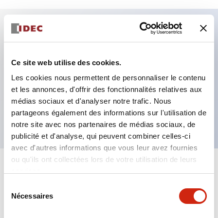
Caractéristiques clés
Ce site web utilise des cookies.
Fixation par regroupement possible
Les cookies nous permettent de personnaliser le contenu
Le commutateur sélecteur avec clé adopte une
et les annonces, d'offrir des fonctionnalités relatives aux
structure à goupille à cylindre haute sécurité
médias sociaux et d'analyser notre trafic. Nous
La structure de protection est IP65 (IEC60529)
partageons également des informations sur l'utilisation de
notre site avec nos partenaires de médias sociaux, de
publicité et d'analyse, qui peuvent combiner celles-ci
avec d'autres informations que vous leur avez fournies
ou qu'ils ont collectées lors de votre utilisation de leurs
+
Spécifications
services.
Tout développer
Sélection
Aesthetic Specifications
Nécessaires
du
consentement