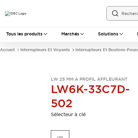
Tous les produits
Tous les produits
Marchés
Solutions
Automatisation
Automate Programmable Industriel (PLC)
Accueil
Interrupteurs Et Voyants
Interrupteurs Et Boutons-Pous
Équipements Ethernet industriels
Interfaces Opérateur
Tout explorer
Composants industriels
Alimentations électriques
LW 25 MM À PROFIL AFFLEURANT
Dispositifs de connexion
LW6K-33C7D-
Dispositifs de protection de circuit
Éclairage LED
Relais et Minuteurs
502
Tout explorer
Détection
Sélecteur à clé
Capteurs
Auto-identification
Tout explorer
Interrupteurs et voyants
Interrupteurs et boutons-poussoirs