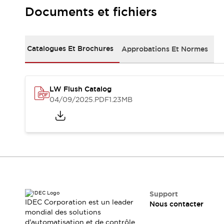
Sécurité Collaborative (Safety 2.0)
Documents et fichiers
Lois et normes relatives à la sécurité
Cours sur l'équipement de sécurité
Tout explorer
Catalogues Et Brochures
Approbations Et Normes
Tout explorer
Ressources
Fichiers CAO
Produits conformes aux normes
LW Flush Catalog
Documentation
Webinaires
04/09/2025
.PDF
1.23MB
Presse
Vidéothèque
Téléchargements et Mises à jour
Conformité
Rapports de vulnérabilité
Outils de sélection
Quoi de neuf
Blog
Événements / Séminaires
Support
IDEC Corporation est un leader
Nous contacter
Support
mondial des solutions
Nous contacter
d'automatisation et de contrôle