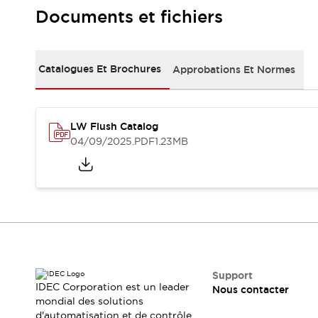
Sécurité Collaborative (Safety 2.0)
Documents et fichiers
Lois et normes relatives à la sécurité
Cours sur l'équipement de sécurité
Tout explorer
Catalogues Et Brochures
Approbations Et Normes
Tout explorer
Ressources
Fichiers CAO
Produits conformes aux normes
LW Flush Catalog
Documentation
Webinaires
04/09/2025
.PDF
1.23MB
Presse
Vidéothèque
Téléchargements et Mises à jour
Conformité
Rapports de vulnérabilité
Outils de sélection
Quoi de neuf
Blog
Événements / Séminaires
Support
IDEC Corporation est un leader
Nous contacter
Support
mondial des solutions
Nous contacter
d'automatisation et de contrôle