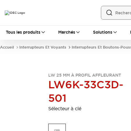
Tous les produits
Tous les produits
Marchés
Solutions
Automatisation
Automate Programmable Industriel (PLC)
Accueil
Interrupteurs Et Voyants
Interrupteurs Et Boutons-Pous
Équipements Ethernet industriels
Interfaces Opérateur
Tout explorer
Composants industriels
Alimentations électriques
LW 25 MM À PROFIL AFFLEURANT
Dispositifs de connexion
LW6K-33C3D-
Dispositifs de protection de circuit
Éclairage LED
Relais et Minuteurs
501
Tout explorer
Détection
Sélecteur à clé
Capteurs
Auto-identification
Tout explorer
Interrupteurs et voyants
Interrupteurs et boutons-poussoirs