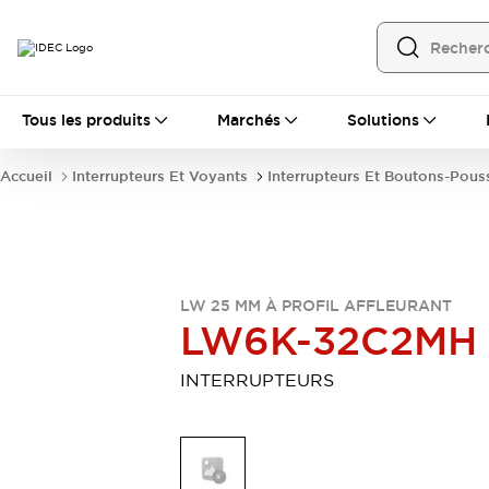
Tous les produits
Tous les produits
Marchés
Solutions
Automatisation
Automate Programmable Industriel (PLC)
Accueil
Interrupteurs Et Voyants
Interrupteurs Et Boutons-Pous
Équipements Ethernet industriels
Interfaces Opérateur
Tout explorer
Composants industriels
Alimentations électriques
Dispositifs de connexion
LW 25 MM À PROFIL AFFLEURANT
Dispositifs de protection de circuit
LW6K-32C2MH
Éclairage LED
Relais et Minuteurs
Tout explorer
INTERRUPTEURS
Détection
Capteurs
Auto-identification
Tout explorer
Interrupteurs et voyants
Interrupteurs et boutons-poussoirs