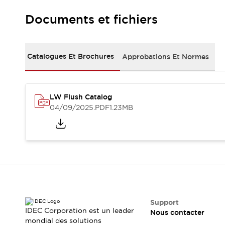
Tout explorer
Documents et fichiers
Robotique
Capteurs de sécurité pour robots
Interrupteurs de sécurité pour robots
Tout explorer
Catalogues Et Brochures
Approbations Et Normes
Semi-conducteurs
Équipements compacts
Lecteur de codes
Pour une traçabilité facile
Remplacement facile des interrupteurs
LW Flush Catalog
Systèmes de traçabilité
04/09/2025
.PDF
1.23MB
Tableaux électriques conformes aux normes américaines
Tout explorer
Tout explorer
Solutions
AGVs/AMRs
Ergonomie et Sécurité
IIoT
Solutions sans panneau
Authentication RFID
Solutions de sécurité
Support
IDEC Corporation est un leader
Nous contacter
Concept de sécurité IDEC
mondial des solutions