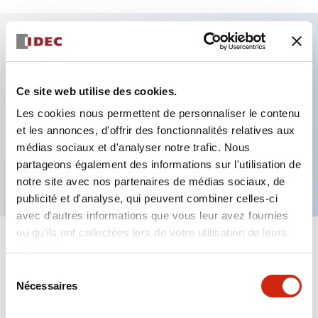
Caractéristiques clés
Ce site web utilise des cookies.
Fixation par regroupement possible
Les cookies nous permettent de personnaliser le contenu
Le commutateur sélecteur avec clé adopte une
et les annonces, d'offrir des fonctionnalités relatives aux
structure à goupille à cylindre haute sécurité
médias sociaux et d'analyser notre trafic. Nous
La structure de protection est IP65 (IEC60529)
partageons également des informations sur l'utilisation de
notre site avec nos partenaires de médias sociaux, de
publicité et d'analyse, qui peuvent combiner celles-ci
avec d'autres informations que vous leur avez fournies
ou qu'ils ont collectées lors de votre utilisation de leurs
+
Spécifications
services.
Tout développer
Sélection
Aesthetic Specifications
Nécessaires
du
consentement