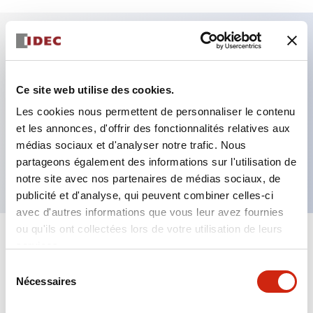
Caractéristiques clés
Ce site web utilise des cookies.
Fixation par regroupement possible
Les cookies nous permettent de personnaliser le contenu
Le commutateur sélecteur avec clé adopte une
et les annonces, d'offrir des fonctionnalités relatives aux
structure à goupille à cylindre haute sécurité
médias sociaux et d'analyser notre trafic. Nous
La structure de protection est IP65 (IEC60529)
partageons également des informations sur l'utilisation de
notre site avec nos partenaires de médias sociaux, de
publicité et d'analyse, qui peuvent combiner celles-ci
avec d'autres informations que vous leur avez fournies
ou qu'ils ont collectées lors de votre utilisation de leurs
+
Spécifications
services.
Tout développer
Sélection
Aesthetic Specifications
Nécessaires
du
consentement