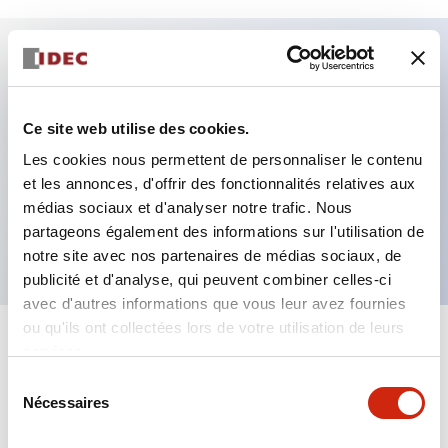
Caractéristiques clés
Ce site web utilise des cookies.
Fixation par regroupement possible
Les cookies nous permettent de personnaliser le contenu
Le commutateur sélecteur avec clé adopte une
et les annonces, d'offrir des fonctionnalités relatives aux
structure à goupille à cylindre haute sécurité
médias sociaux et d'analyser notre trafic. Nous
La structure de protection est IP65 (IEC60529)
partageons également des informations sur l'utilisation de
notre site avec nos partenaires de médias sociaux, de
publicité et d'analyse, qui peuvent combiner celles-ci
avec d'autres informations que vous leur avez fournies
ou qu'ils ont collectées lors de votre utilisation de leurs
+
Spécifications
services.
Tout développer
Sélection
Aesthetic Specifications
Nécessaires
du
consentement