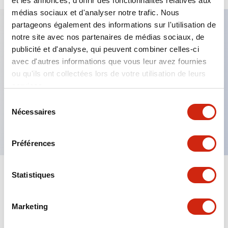
et les annonces, d'offrir des fonctionnalités relatives aux
médias sociaux et d'analyser notre trafic. Nous
partageons également des informations sur l'utilisation de
notre site avec nos partenaires de médias sociaux, de
Caractéristiques clés
publicité et d'analyse, qui peuvent combiner celles-ci
avec d'autres informations que vous leur avez fournies
Fixation par regroupement possible
ou qu'ils ont collectées lors de votre utilisation de leurs
services.
Le commutateur sélecteur avec clé adopte une
structure à goupille à cylindre haute sécurité
Sélection
Nécessaires
du
La structure de protection est IP65 (IEC60529)
consentement
Préférences
Statistiques
Documents et fichiers
Marketing
Catalogues Et Brochures
Approbations Et Normes