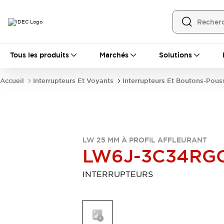
Tous les produits
Tous les produits
Marchés
Solutions
Automatisation
Automate Programmable Industriel (PLC)
Accueil
Interrupteurs Et Voyants
Interrupteurs Et Boutons-Pous
Équipements Ethernet industriels
Interfaces Opérateur
Tout explorer
Composants industriels
Alimentations électriques
Dispositifs de connexion
LW 25 MM À PROFIL AFFLEURANT
Dispositifs de protection de circuit
LW6J-3C34RG
Éclairage LED
Relais et Minuteurs
Tout explorer
INTERRUPTEURS
Détection
Capteurs
Auto-identification
Tout explorer
Interrupteurs et voyants
Interrupteurs et boutons-poussoirs