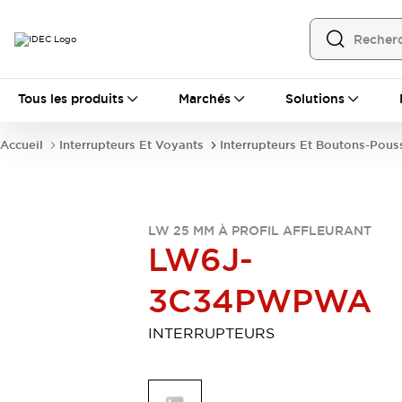
Tous les produits
Tous les produits
Marchés
Solutions
Automatisation
Automate Programmable Industriel (PLC)
Accueil
Interrupteurs Et Voyants
Interrupteurs Et Boutons-Pous
Équipements Ethernet industriels
Interfaces Opérateur
Tout explorer
Composants industriels
Alimentations électriques
LW 25 MM À PROFIL AFFLEURANT
Dispositifs de connexion
LW6J-
Dispositifs de protection de circuit
Éclairage LED
Relais et Minuteurs
3C34PWPWA
Tout explorer
Détection
INTERRUPTEURS
Capteurs
Auto-identification
Tout explorer
Interrupteurs et voyants
Interrupteurs et boutons-poussoirs