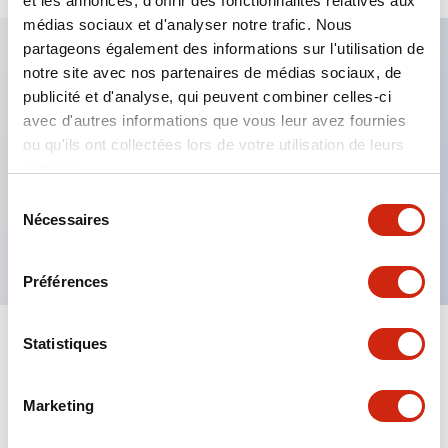
et les annonces, d'offrir des fonctionnalités relatives aux
médias sociaux et d'analyser notre trafic. Nous
partageons également des informations sur l'utilisation de
notre site avec nos partenaires de médias sociaux, de
Caractéristiques clés
publicité et d'analyse, qui peuvent combiner celles-ci
avec d'autres informations que vous leur avez fournies
Fixation par regroupement possible
ou qu'ils ont collectées lors de votre utilisation de leurs
services.
Le commutateur sélecteur avec clé adopte une
structure à goupille à cylindre haute sécurité
Sélection
Nécessaires
du
La structure de protection est IP65 (IEC60529)
consentement
Préférences
Statistiques
Documents et fichiers
Marketing
Catalogues Et Brochures
Approbations Et Normes