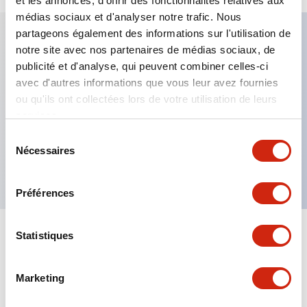
et les annonces, d'offrir des fonctionnalités relatives aux
médias sociaux et d'analyser notre trafic. Nous
partageons également des informations sur l'utilisation de
notre site avec nos partenaires de médias sociaux, de
Caractéristiques clés
publicité et d'analyse, qui peuvent combiner celles-ci
avec d'autres informations que vous leur avez fournies
Fixation par regroupement possible
ou qu'ils ont collectées lors de votre utilisation de leurs
services.
Le commutateur sélecteur avec clé adopte une
structure à goupille à cylindre haute sécurité
Sélection
Nécessaires
du
La structure de protection est IP65 (IEC60529)
consentement
Préférences
Statistiques
Documents et fichiers
Marketing
Catalogues Et Brochures
Approbations Et Normes