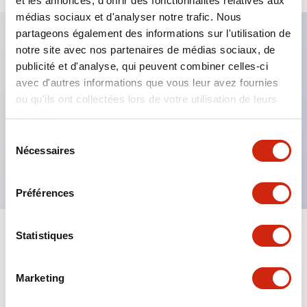
et les annonces, d'offrir des fonctionnalités relatives aux
médias sociaux et d'analyser notre trafic. Nous
partageons également des informations sur l'utilisation de
notre site avec nos partenaires de médias sociaux, de
Caractéristiques clés
publicité et d'analyse, qui peuvent combiner celles-ci
avec d'autres informations que vous leur avez fournies
Fixation par regroupement possible
ou qu'ils ont collectées lors de votre utilisation de leurs
services.
Le commutateur sélecteur avec clé adopte une
structure à goupille à cylindre haute sécurité
Sélection
Nécessaires
du
La structure de protection est IP65 (IEC60529)
consentement
Préférences
Statistiques
Documents et fichiers
Marketing
Catalogues Et Brochures
Approbations Et Normes