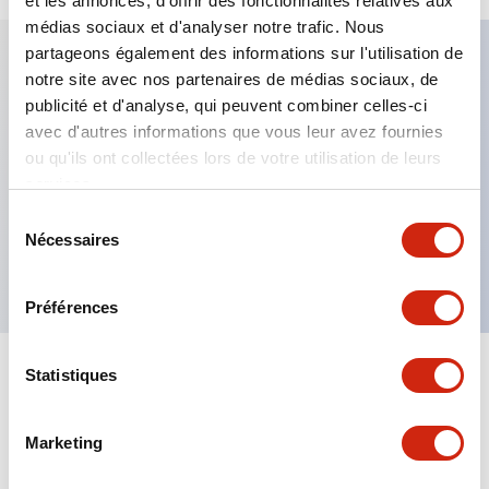
et les annonces, d'offrir des fonctionnalités relatives aux
médias sociaux et d'analyser notre trafic. Nous
partageons également des informations sur l'utilisation de
notre site avec nos partenaires de médias sociaux, de
Caractéristiques clés
publicité et d'analyse, qui peuvent combiner celles-ci
avec d'autres informations que vous leur avez fournies
Fixation par regroupement possible
ou qu'ils ont collectées lors de votre utilisation de leurs
services.
Le commutateur sélecteur avec clé adopte une
structure à goupille à cylindre haute sécurité
Sélection
Nécessaires
du
La structure de protection est IP65 (IEC60529)
consentement
Préférences
Statistiques
Documents et fichiers
Marketing
Catalogues Et Brochures
Approbations Et Normes