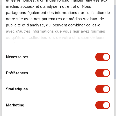
et les annonces, d'offrir des fonctionnalités relatives aux
médias sociaux et d'analyser notre trafic. Nous
partageons également des informations sur l'utilisation de
notre site avec nos partenaires de médias sociaux, de
Caractéristiques clés
publicité et d'analyse, qui peuvent combiner celles-ci
avec d'autres informations que vous leur avez fournies
Fixation par regroupement possible
ou qu'ils ont collectées lors de votre utilisation de leurs
services.
Le commutateur sélecteur avec clé adopte une
structure à goupille à cylindre haute sécurité
Sélection
Nécessaires
du
La structure de protection est IP65 (IEC60529)
consentement
Préférences
Statistiques
Documents et fichiers
Marketing
Catalogues Et Brochures
Approbations Et Normes