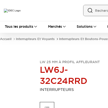
Tous les produits
Tous les produits
Marchés
Solutions
Automatisation
Automate Programmable Industriel (PLC)
Accueil
Interrupteurs Et Voyants
Interrupteurs Et Boutons-Pous
Équipements Ethernet industriels
Interfaces Opérateur
Tout explorer
Composants industriels
Alimentations électriques
LW 25 MM À PROFIL AFFLEURANT
Dispositifs de connexion
LW6J-
Dispositifs de protection de circuit
Éclairage LED
Relais et Minuteurs
32C24RRD
Tout explorer
Détection
INTERRUPTEURS
Capteurs
Auto-identification
Tout explorer
Interrupteurs et voyants
Interrupteurs et boutons-poussoirs