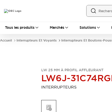
Tous les produits
Tous les produits
Marchés
Solutions
Automatisation
Automate Programmable Industriel (PLC)
Accueil
Interrupteurs Et Voyants
Interrupteurs Et Boutons-Pous
Équipements Ethernet industriels
Interfaces Opérateur
Tout explorer
Composants industriels
Alimentations électriques
Dispositifs de connexion
LW 25 MM À PROFIL AFFLEURANT
Dispositifs de protection de circuit
LW6J-31C74RG
Éclairage LED
Relais et Minuteurs
Tout explorer
INTERRUPTEURS
Détection
Capteurs
Auto-identification
Tout explorer
Interrupteurs et voyants
Interrupteurs et boutons-poussoirs