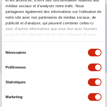
et les annonces, d'offrir des fonctionnalités relatives aux
médias sociaux et d'analyser notre trafic. Nous
partageons également des informations sur l'utilisation de
notre site avec nos partenaires de médias sociaux, de
Caractéristiques clés
publicité et d'analyse, qui peuvent combiner celles-ci
avec d'autres informations que vous leur avez fournies
Fixation par regroupement possible
ou qu'ils ont collectées lors de votre utilisation de leurs
services.
Le commutateur sélecteur avec clé adopte une
structure à goupille à cylindre haute sécurité
Sélection
Nécessaires
du
La structure de protection est IP65 (IEC60529)
consentement
Préférences
Statistiques
Documents et fichiers
Marketing
Catalogues Et Brochures
Approbations Et Normes