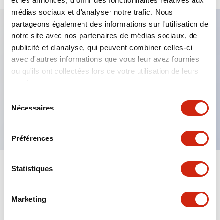
et les annonces, d'offrir des fonctionnalités relatives aux
médias sociaux et d'analyser notre trafic. Nous
partageons également des informations sur l'utilisation de
notre site avec nos partenaires de médias sociaux, de
Caractéristiques clés
publicité et d'analyse, qui peuvent combiner celles-ci
avec d'autres informations que vous leur avez fournies
Fixation par regroupement possible
ou qu'ils ont collectées lors de votre utilisation de leurs
services.
Le commutateur sélecteur avec clé adopte une
structure à goupille à cylindre haute sécurité
Sélection
Nécessaires
du
La structure de protection est IP65 (IEC60529)
consentement
Préférences
Statistiques
Documents et fichiers
Marketing
Catalogues Et Brochures
Approbations Et Normes