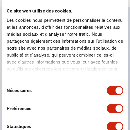
Ce site web utilise des cookies.
Les cookies nous permettent de personnaliser le contenu
Caractéristiques clés
et les annonces, d'offrir des fonctionnalités relatives aux
médias sociaux et d'analyser notre trafic. Nous
partageons également des informations sur l'utilisation de
Bloc de contact à 2 étages avec 2 contacts,
notre site avec nos partenaires de médias sociaux, de
permettant une configuration à 4 contacts
publicité et d'analyse, qui peuvent combiner celles-ci
(assurant l'isolation entre les 2 contacts).
avec d'autres informations que vous leur avez fournies
Profondeur du panneau de 39,9 mm (*bloc de
ou qu'ils ont collectées lors de votre utilisation de leurs
services.
contact à 11 étages), 59,9 mm (*bloc de contact à
Sélection
22 étages). Conception peu encombrante
Nécessaires
du
possible.
consentement
Structure de sécurité de 3e génération :
Préférences
déclenchement à 2 actions, garde intégrée,
structure de protection des doigts IP20.
Statistiques