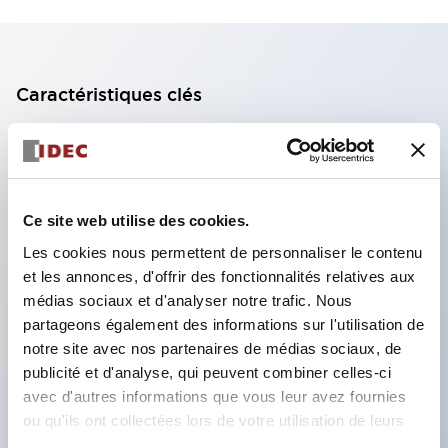
Caractéristiques clés
Bloc de contact à 2 étages avec 2 contacts,
permettant une configuration à 4 contacts
(assurant l'isolation entre les 2 contacts).
Ce site web utilise des cookies.
Profondeur du panneau de 39,9 mm (*bloc de
Les cookies nous permettent de personnaliser le contenu
contact à 11 étages), 59,9 mm (*bloc de contact à
et les annonces, d'offrir des fonctionnalités relatives aux
22 étages). Conception peu encombrante
médias sociaux et d'analyser notre trafic. Nous
possible.
partageons également des informations sur l'utilisation de
notre site avec nos partenaires de médias sociaux, de
Structure de sécurité de 3e génération :
publicité et d'analyse, qui peuvent combiner celles-ci
déclenchement à 2 actions, garde intégrée,
avec d'autres informations que vous leur avez fournies
structure de protection des doigts IP20.
ou qu'ils ont collectées lors de votre utilisation de leurs
services.