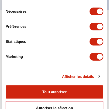
Sélection
Nécessaires
du
consentement
+
Spécifications
Tout développer
Préférences
Aesthetic Specifications
Statistiques
Environmental Specifications
Marketing
Functional Specifications
Mechanical Specifications
Afficher les détails
Mounting and Installation Specifications
Tout autoriser
Autoriser la sélection