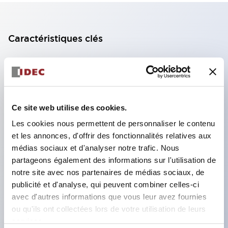
Caractéristiques clés
Bloc de contact à 2 étages avec 2 contacts,
permettant une configuration à 4 contacts
(assurant l'isolation entre les 2 contacts).
Ce site web utilise des cookies.
Profondeur du panneau de 39,9 mm (*bloc de
Les cookies nous permettent de personnaliser le contenu
contact à 11 étages), 59,9 mm (*bloc de contact à
et les annonces, d'offrir des fonctionnalités relatives aux
22 étages). Conception peu encombrante
médias sociaux et d'analyser notre trafic. Nous
possible.
partageons également des informations sur l'utilisation de
Structure de sécurité de 3e génération :
notre site avec nos partenaires de médias sociaux, de
publicité et d'analyse, qui peuvent combiner celles-ci
déclenchement à 2 actions, garde intégrée,
avec d'autres informations que vous leur avez fournies
structure de protection des doigts IP20.
ou qu'ils ont collectées lors de votre utilisation de leurs
services.