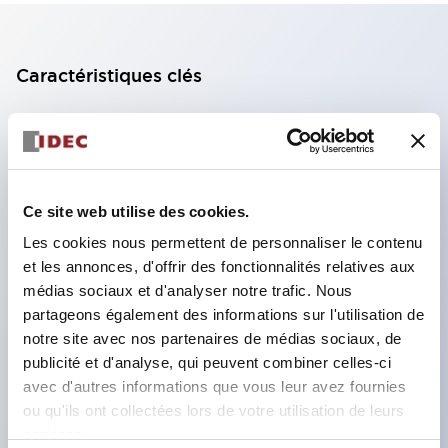
Caractéristiques clés
Bloc de contact à 2 étages avec 2 contacts,
permettant une configuration à 4 contacts
(assurant l'isolation entre les 2 contacts).
Ce site web utilise des cookies.
Profondeur du panneau de 39,9 mm (*bloc de
Les cookies nous permettent de personnaliser le contenu
contact à 11 étages), 59,9 mm (*bloc de contact à
et les annonces, d'offrir des fonctionnalités relatives aux
22 étages). Conception peu encombrante
médias sociaux et d'analyser notre trafic. Nous
possible.
partageons également des informations sur l'utilisation de
Structure de sécurité de 3e génération :
notre site avec nos partenaires de médias sociaux, de
publicité et d'analyse, qui peuvent combiner celles-ci
déclenchement à 2 actions, garde intégrée,
avec d'autres informations que vous leur avez fournies
structure de protection des doigts IP20.
ou qu'ils ont collectées lors de votre utilisation de leurs
services.