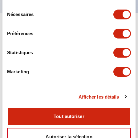
Sélection
Nécessaires
du
consentement
+
Spécifications
Tout développer
Préférences
Aesthetic Specifications
Statistiques
Environmental Specifications
Marketing
Functional Specifications
Mechanical Specifications
Afficher les détails
Mounting and Installation Specifications
Tout autoriser
Autoriser la sélection