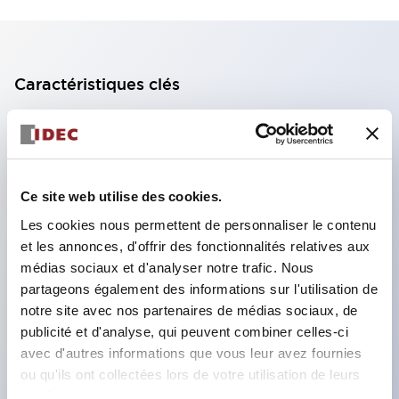
Caractéristiques clés
Bloc de contact à 2 étages avec 2 contacts,
permettant une configuration à 4 contacts
(assurant l'isolation entre les 2 contacts).
Ce site web utilise des cookies.
Profondeur du panneau de 39,9 mm (*bloc de
Les cookies nous permettent de personnaliser le contenu
contact à 11 étages), 59,9 mm (*bloc de contact à
et les annonces, d'offrir des fonctionnalités relatives aux
22 étages). Conception peu encombrante
médias sociaux et d'analyser notre trafic. Nous
possible.
partageons également des informations sur l'utilisation de
notre site avec nos partenaires de médias sociaux, de
Structure de sécurité de 3e génération :
publicité et d'analyse, qui peuvent combiner celles-ci
déclenchement à 2 actions, garde intégrée,
avec d'autres informations que vous leur avez fournies
structure de protection des doigts IP20.
ou qu'ils ont collectées lors de votre utilisation de leurs
services.