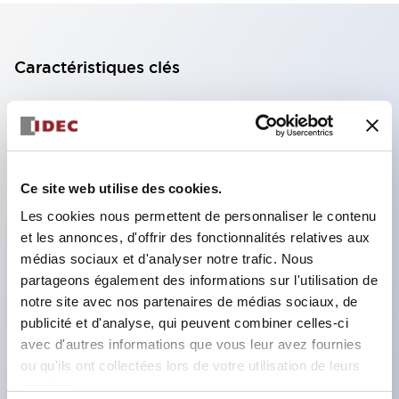
Caractéristiques clés
Bloc de contact à 2 étages avec 2 contacts,
permettant une configuration à 4 contacts
(assurant l'isolation entre les 2 contacts).
Ce site web utilise des cookies.
Profondeur du panneau de 39,9 mm (*bloc de
Les cookies nous permettent de personnaliser le contenu
contact à 11 étages), 59,9 mm (*bloc de contact à
et les annonces, d'offrir des fonctionnalités relatives aux
22 étages). Conception peu encombrante
médias sociaux et d'analyser notre trafic. Nous
possible.
partageons également des informations sur l'utilisation de
Structure de sécurité de 3e génération :
notre site avec nos partenaires de médias sociaux, de
publicité et d'analyse, qui peuvent combiner celles-ci
déclenchement à 2 actions, garde intégrée,
avec d'autres informations que vous leur avez fournies
structure de protection des doigts IP20.
ou qu'ils ont collectées lors de votre utilisation de leurs
services.