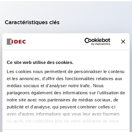
Caractéristiques clés
Bloc de contact à 2 étages avec 2 contacts,
permettant une configuration à 4 contacts
(assurant l'isolation entre les 2 contacts).
Ce site web utilise des cookies.
Profondeur du panneau de 39,9 mm (*bloc de
Les cookies nous permettent de personnaliser le contenu
contact à 11 étages), 59,9 mm (*bloc de contact à
et les annonces, d'offrir des fonctionnalités relatives aux
22 étages). Conception peu encombrante
médias sociaux et d'analyser notre trafic. Nous
possible.
partageons également des informations sur l'utilisation de
Structure de sécurité de 3e génération :
notre site avec nos partenaires de médias sociaux, de
publicité et d'analyse, qui peuvent combiner celles-ci
déclenchement à 2 actions, garde intégrée,
avec d'autres informations que vous leur avez fournies
structure de protection des doigts IP20.
ou qu'ils ont collectées lors de votre utilisation de leurs
services.