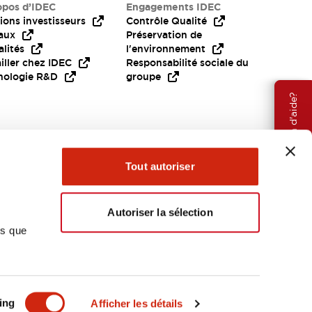
opos d’IDEC
Engagements IDEC
ions investisseurs
Contrôle Qualité
aux
Préservation de
lités
l'environnement
iller chez IDEC
Responsabilité sociale du
nologie R&D
groupe
Besoin d'aide?
Tout autoriser
Autoriser la sélection
ns que
EMEA
ing
Afficher les détails
OCUMENTS ET FICHIERS