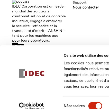
Où acheter
Support
IDEC Corporation est un leader
Nous contacter
Distributeurs en ligne
mondial des solutions
d'automatisation et de contrôle
industriel, engagé à améliorer
la sécurité, l'efficacité et la
tranquillité d'esprit – ANSHIN –
tant pour les machines que
pour leurs opérateurs.
Ce site web utilise des co
Abonnez-vous à notre newsletter
Les cookies nous permetten
fonctionnalités relatives 
Inscrivez-vou
également des informations
sociaux, de publicité et d
vous leur avez fournies ou 
© 2026 IDEC Corporation
Politique de confidentialité
Cond
Sélection
Nécessaires
DÉTAILS DU PROD
du