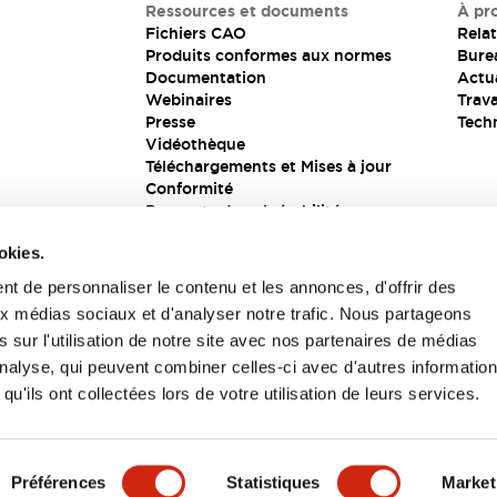
Ressources et documents
À pr
Fichiers CAO
Relat
Produits conformes aux normes
Bure
Documentation
Actua
Webinaires
Trava
Presse
Tech
Vidéothèque
Téléchargements et Mises à jour
Conformité
Rapports de vulnérabilité
Solution de sécurité
okies.
t de personnaliser le contenu et les annonces, d'offrir des
aux médias sociaux et d'analyser notre trafic. Nous partageons
s
 sur l'utilisation de notre site avec nos partenaires de médias
'analyse, qui peuvent combiner celles-ci avec d'autres informatio
qu'ils ont collectées lors de votre utilisation de leurs services.
itions générales
Préférences
Statistiques
Market
UIT
CARACTÉRISTIQUES CLÉS
SPÉCIFICATIONS
D