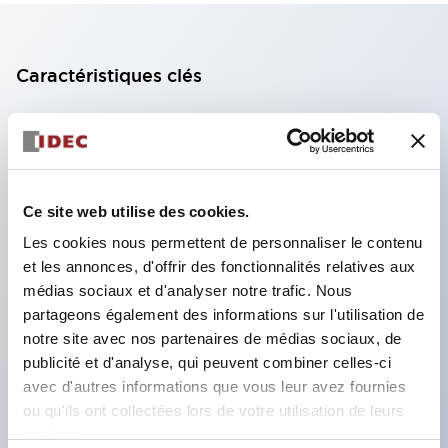
Caractéristiques clés
Bloc de contact à 2 étages avec 2 contacts,
permettant une configuration à 4 contacts
(assurant l'isolation entre les 2 contacts).
Ce site web utilise des cookies.
Profondeur du panneau de 39,9 mm (*bloc de
Les cookies nous permettent de personnaliser le contenu
contact à 11 étages), 59,9 mm (*bloc de contact à
et les annonces, d'offrir des fonctionnalités relatives aux
22 étages). Conception peu encombrante
médias sociaux et d'analyser notre trafic. Nous
possible.
partageons également des informations sur l'utilisation de
Structure de sécurité de 3e génération :
notre site avec nos partenaires de médias sociaux, de
publicité et d'analyse, qui peuvent combiner celles-ci
déclenchement à 2 actions, garde intégrée,
avec d'autres informations que vous leur avez fournies
structure de protection des doigts IP20.
ou qu'ils ont collectées lors de votre utilisation de leurs
services.