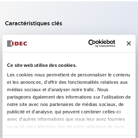
Caractéristiques clés
Bloc de contact à 2 étages avec 2 contacts,
permettant une configuration à 4 contacts
(assurant l'isolation entre les 2 contacts).
Ce site web utilise des cookies.
Profondeur du panneau de 39,9 mm (*bloc de
Les cookies nous permettent de personnaliser le contenu
contact à 11 étages), 59,9 mm (*bloc de contact à
et les annonces, d'offrir des fonctionnalités relatives aux
22 étages). Conception peu encombrante
médias sociaux et d'analyser notre trafic. Nous
possible.
partageons également des informations sur l'utilisation de
Structure de sécurité de 3e génération :
notre site avec nos partenaires de médias sociaux, de
publicité et d'analyse, qui peuvent combiner celles-ci
déclenchement à 2 actions, garde intégrée,
avec d'autres informations que vous leur avez fournies
structure de protection des doigts IP20.
ou qu'ils ont collectées lors de votre utilisation de leurs
services.