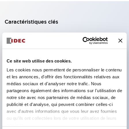
Caractéristiques clés
Bloc de contact à 2 étages avec 2 contacts,
permettant une configuration à 4 contacts
(assurant l'isolation entre les 2 contacts).
Ce site web utilise des cookies.
Profondeur du panneau de 39,9 mm (*bloc de
Les cookies nous permettent de personnaliser le contenu
contact à 11 étages), 59,9 mm (*bloc de contact à
et les annonces, d'offrir des fonctionnalités relatives aux
22 étages). Conception peu encombrante
médias sociaux et d'analyser notre trafic. Nous
possible.
partageons également des informations sur l'utilisation de
Structure de sécurité de 3e génération :
notre site avec nos partenaires de médias sociaux, de
publicité et d'analyse, qui peuvent combiner celles-ci
déclenchement à 2 actions, garde intégrée,
avec d'autres informations que vous leur avez fournies
structure de protection des doigts IP20.
ou qu'ils ont collectées lors de votre utilisation de leurs
services.