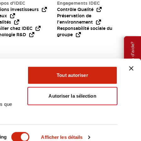
opos d’IDEC
Engagements IDEC
ions investisseurs
Contrôle Qualité
aux
Préservation de
lités
l'environnement
iller chez IDEC
Responsabilité sociale du
nologie R&D
groupe
Besoin d'aide?
Tout autoriser
Autoriser la sélection
ns que
EMEA
ing
Afficher les détails
OCUMENTS ET FICHIERS