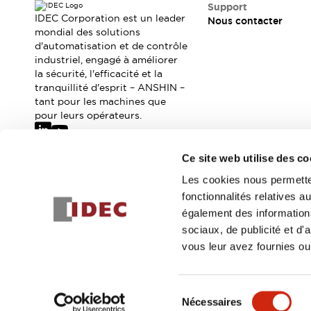
Où acheter
Support
IDEC Corporation est un leader
Nous contacter
Distributeurs en ligne
mondial des solutions
d'automatisation et de contrôle
industriel, engagé à améliorer
la sécurité, l'efficacité et la
tranquillité d'esprit – ANSHIN –
tant pour les machines que
pour leurs opérateurs.
Ce site web utilise des co
Abonnez-vous à notre newsletter
Les cookies nous permetten
fonctionnalités relatives 
Inscrivez-vou
également des informations
sociaux, de publicité et d
vous leur avez fournies ou 
© 2026 IDEC Corporation
Politique de confidentialité
Cond
Sélection
Nécessaires
DÉTAILS DU PROD
du