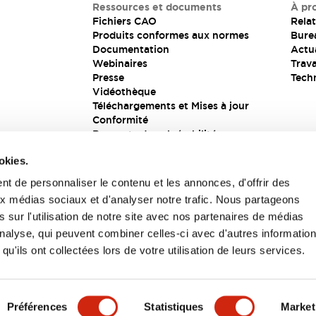
Ressources et documents
À pr
Fichiers CAO
Relat
Produits conformes aux normes
Bure
Documentation
Actua
Webinaires
Trava
Presse
Tech
Vidéothèque
Téléchargements et Mises à jour
Conformité
Rapports de vulnérabilité
Solution de sécurité
okies.
t de personnaliser le contenu et les annonces, d'offrir des
aux médias sociaux et d'analyser notre trafic. Nous partageons
s
 sur l'utilisation de notre site avec nos partenaires de médias
'analyse, qui peuvent combiner celles-ci avec d'autres informatio
qu'ils ont collectées lors de votre utilisation de leurs services.
itions générales
Préférences
Statistiques
Market
UIT
CARACTÉRISTIQUES CLÉS
SPÉCIFICATIONS
D