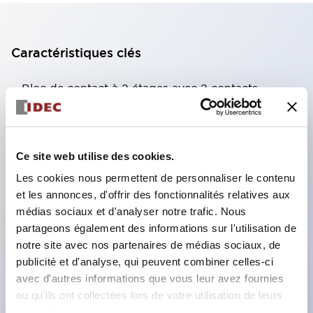
Caractéristiques clés
Bloc de contact à 2 étages avec 2 contacts,
permettant une configuration à 4 contacts
(assurant l'isolation entre les 2 contacts).
Profondeur du panneau de 39,9 mm (*bloc de
Ce site web utilise des cookies.
contact à 11 étages), 59,9 mm (*bloc de contact à
Les cookies nous permettent de personnaliser le contenu
22 étages). Conception peu encombrante
et les annonces, d'offrir des fonctionnalités relatives aux
médias sociaux et d'analyser notre trafic. Nous
possible.
partageons également des informations sur l'utilisation de
Structure de sécurité de 3e génération :
notre site avec nos partenaires de médias sociaux, de
déclenchement à 2 actions, garde intégrée,
publicité et d'analyse, qui peuvent combiner celles-ci
structure de protection des doigts IP20.
avec d'autres informations que vous leur avez fournies
ou qu'ils ont collectées lors de votre utilisation de leurs
services.