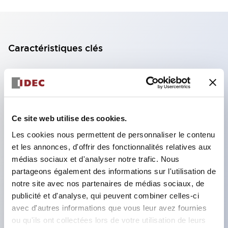
Caractéristiques clés
Bloc de contact à 2 étages avec 2 contacts,
permettant une configuration à 4 contacts
(assurant l'isolation entre les 2 contacts).
Ce site web utilise des cookies.
Profondeur du panneau de 39,9 mm (*bloc de
contact à 11 étages), 59,9 mm (*bloc de contact à
Les cookies nous permettent de personnaliser le contenu
et les annonces, d'offrir des fonctionnalités relatives aux
22 étages). Conception peu encombrante
médias sociaux et d'analyser notre trafic. Nous
possible.
partageons également des informations sur l'utilisation de
Structure de sécurité de 3e génération :
notre site avec nos partenaires de médias sociaux, de
déclenchement à 2 actions, garde intégrée,
publicité et d'analyse, qui peuvent combiner celles-ci
avec d'autres informations que vous leur avez fournies
structure de protection des doigts IP20.
ou qu'ils ont collectées lors de votre utilisation de leurs