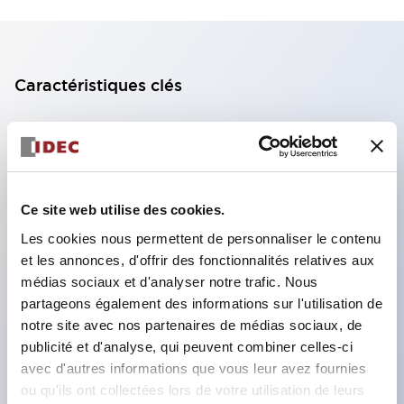
Caractéristiques clés
Bloc de contact à 2 étages avec 2 contacts,
permettant une configuration à 4 contacts
(assurant l'isolation entre les 2 contacts).
Ce site web utilise des cookies.
Profondeur du panneau de 39,9 mm (*bloc de
contact à 11 étages), 59,9 mm (*bloc de contact à
Les cookies nous permettent de personnaliser le contenu
et les annonces, d'offrir des fonctionnalités relatives aux
22 étages). Conception peu encombrante
médias sociaux et d'analyser notre trafic. Nous
possible.
partageons également des informations sur l'utilisation de
Structure de sécurité de 3e génération :
notre site avec nos partenaires de médias sociaux, de
déclenchement à 2 actions, garde intégrée,
publicité et d'analyse, qui peuvent combiner celles-ci
avec d'autres informations que vous leur avez fournies
structure de protection des doigts IP20.
ou qu'ils ont collectées lors de votre utilisation de leurs