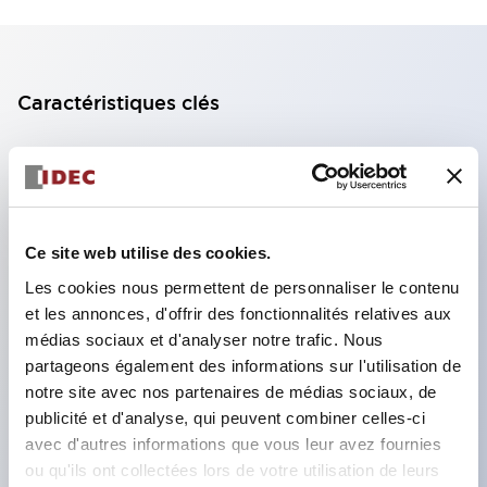
Caractéristiques clés
Bloc de contact à 2 étages avec 2 contacts,
permettant une configuration à 4 contacts
(assurant l'isolation entre les 2 contacts).
Ce site web utilise des cookies.
Profondeur du panneau de 39,9 mm (*bloc de
contact à 11 étages), 59,9 mm (*bloc de contact à
Les cookies nous permettent de personnaliser le contenu
et les annonces, d'offrir des fonctionnalités relatives aux
22 étages). Conception peu encombrante
médias sociaux et d'analyser notre trafic. Nous
possible.
partageons également des informations sur l'utilisation de
Structure de sécurité de 3e génération :
notre site avec nos partenaires de médias sociaux, de
déclenchement à 2 actions, garde intégrée,
publicité et d'analyse, qui peuvent combiner celles-ci
avec d'autres informations que vous leur avez fournies
structure de protection des doigts IP20.
ou qu'ils ont collectées lors de votre utilisation de leurs