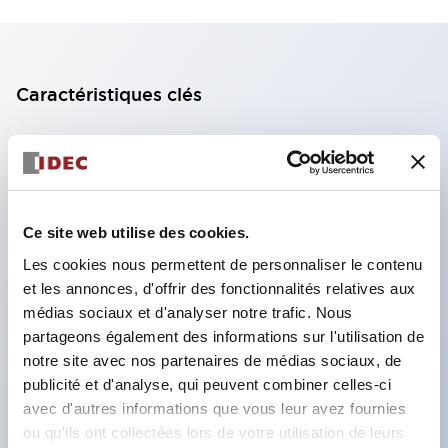
Caractéristiques clés
Bloc de contact à 2 étages avec 2 contacts,
permettant une configuration à 4 contacts
(assurant l'isolation entre les 2 contacts).
Ce site web utilise des cookies.
Profondeur du panneau de 39,9 mm (*bloc de
contact à 11 étages), 59,9 mm (*bloc de contact à
Les cookies nous permettent de personnaliser le contenu
et les annonces, d'offrir des fonctionnalités relatives aux
22 étages). Conception peu encombrante
médias sociaux et d'analyser notre trafic. Nous
possible.
partageons également des informations sur l'utilisation de
Structure de sécurité de 3e génération :
notre site avec nos partenaires de médias sociaux, de
déclenchement à 2 actions, garde intégrée,
publicité et d'analyse, qui peuvent combiner celles-ci
avec d'autres informations que vous leur avez fournies
structure de protection des doigts IP20.
ou qu'ils ont collectées lors de votre utilisation de leurs