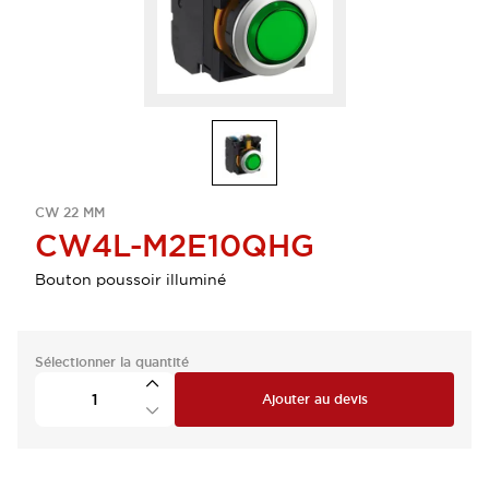
CW 22 MM
CW4L-M2E10QHG
Bouton poussoir illuminé
Sélectionner la quantité
Ajouter au devis