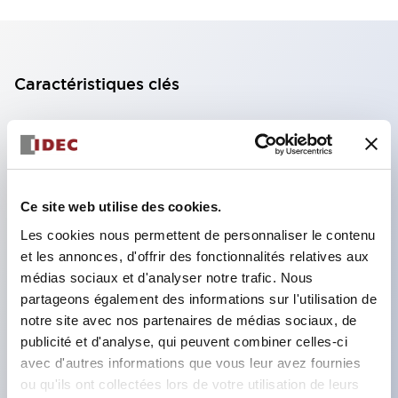
Caractéristiques clés
Bloc de contact à 2 étages avec 2 contacts,
permettant une configuration à 4 contacts
(assurant l'isolation entre les 2 contacts).
Ce site web utilise des cookies.
Profondeur du panneau de 39,9 mm (*bloc de
contact à 11 étages), 59,9 mm (*bloc de contact à
Les cookies nous permettent de personnaliser le contenu
et les annonces, d'offrir des fonctionnalités relatives aux
22 étages). Conception peu encombrante
médias sociaux et d'analyser notre trafic. Nous
possible.
partageons également des informations sur l'utilisation de
Structure de sécurité de 3e génération :
notre site avec nos partenaires de médias sociaux, de
déclenchement à 2 actions, garde intégrée,
publicité et d'analyse, qui peuvent combiner celles-ci
avec d'autres informations que vous leur avez fournies
structure de protection des doigts IP20.
ou qu'ils ont collectées lors de votre utilisation de leurs