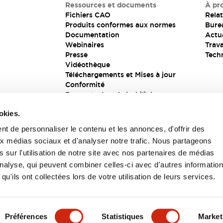
Ressources et documents
À pr
Fichiers CAO
Relat
Produits conformes aux normes
Bure
Documentation
Actua
Webinaires
Trava
Presse
Tech
Vidéothèque
Téléchargements et Mises à jour
Conformité
Rapports de vulnérabilité
Solution de sécurité
okies.
t de personnaliser le contenu et les annonces, d'offrir des
aux médias sociaux et d'analyser notre trafic. Nous partageons
s
 sur l'utilisation de notre site avec nos partenaires de médias
'analyse, qui peuvent combiner celles-ci avec d'autres informatio
qu'ils ont collectées lors de votre utilisation de leurs services.
itions générales
Préférences
Statistiques
Market
UIT
CARACTÉRISTIQUES CLÉS
SPÉCIFICATIONS
D