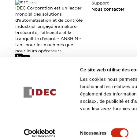
Où acheter
Support
IDEC Corporation est un leader
Nous contacter
Distributeurs en ligne
mondial des solutions
d'automatisation et de contrôle
industriel, engagé à améliorer
la sécurité, l'efficacité et la
tranquillité d'esprit – ANSHIN –
tant pour les machines que
pour leurs opérateurs.
Ce site web utilise des co
Abonnez-vous à notre newsletter
Les cookies nous permetten
fonctionnalités relatives 
Inscrivez-vou
également des informations
sociaux, de publicité et d
vous leur avez fournies ou 
© 2026 IDEC Corporation
Politique de confidentialité
Cond
Sélection
Nécessaires
DÉTAILS DU PROD
du