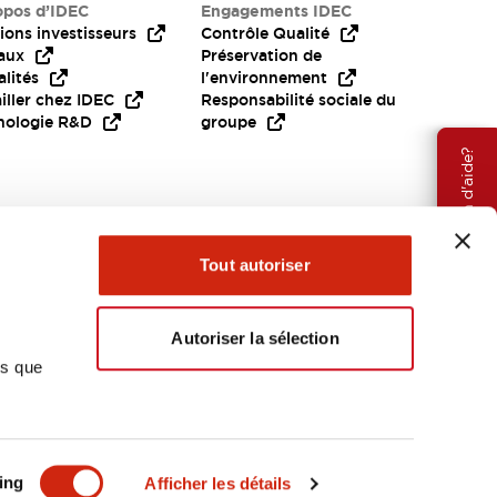
opos d’IDEC
Engagements IDEC
ions investisseurs
Contrôle Qualité
aux
Préservation de
lités
l'environnement
iller chez IDEC
Responsabilité sociale du
nologie R&D
groupe
Besoin d'aide?
Tout autoriser
Autoriser la sélection
ns que
EMEA
ing
Afficher les détails
OCUMENTS ET FICHIERS