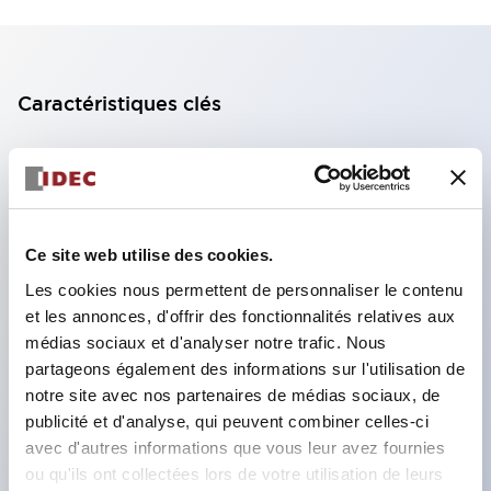
Caractéristiques clés
Bloc de contact à 2 étages avec 2 contacts,
permettant une configuration à 4 contacts
(assurant l'isolation entre les 2 contacts).
Ce site web utilise des cookies.
Profondeur du panneau de 39,9 mm (*bloc de
contact à 11 étages), 59,9 mm (*bloc de contact à
Les cookies nous permettent de personnaliser le contenu
et les annonces, d'offrir des fonctionnalités relatives aux
22 étages). Conception peu encombrante
médias sociaux et d'analyser notre trafic. Nous
possible.
partageons également des informations sur l'utilisation de
Structure de sécurité de 3e génération :
notre site avec nos partenaires de médias sociaux, de
déclenchement à 2 actions, garde intégrée,
publicité et d'analyse, qui peuvent combiner celles-ci
avec d'autres informations que vous leur avez fournies
structure de protection des doigts IP20.
ou qu'ils ont collectées lors de votre utilisation de leurs