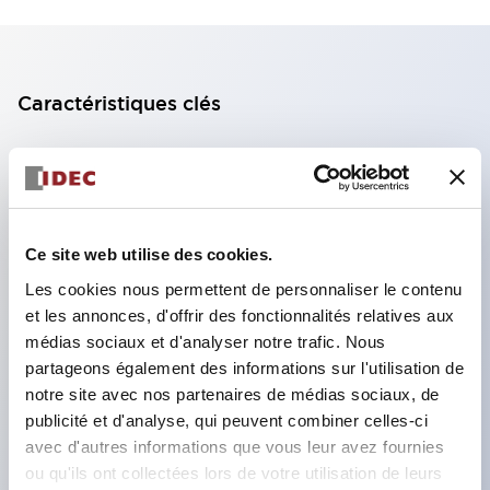
Caractéristiques clés
Bloc de contact à 2 étages avec 2 contacts,
permettant une configuration à 4 contacts
(assurant l'isolation entre les 2 contacts).
Ce site web utilise des cookies.
Profondeur du panneau de 39,9 mm (*bloc de
contact à 11 étages), 59,9 mm (*bloc de contact à
Les cookies nous permettent de personnaliser le contenu
et les annonces, d'offrir des fonctionnalités relatives aux
22 étages). Conception peu encombrante
médias sociaux et d'analyser notre trafic. Nous
possible.
partageons également des informations sur l'utilisation de
Structure de sécurité de 3e génération :
notre site avec nos partenaires de médias sociaux, de
déclenchement à 2 actions, garde intégrée,
publicité et d'analyse, qui peuvent combiner celles-ci
avec d'autres informations que vous leur avez fournies
structure de protection des doigts IP20.
ou qu'ils ont collectées lors de votre utilisation de leurs