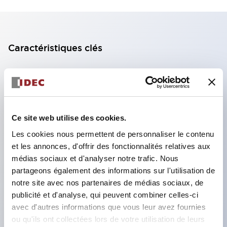
Caractéristiques clés
Bloc de contact à 2 étages avec 2 contacts,
permettant une configuration à 4 contacts
(assurant l'isolation entre les 2 contacts).
Ce site web utilise des cookies.
Profondeur du panneau de 39,9 mm (*bloc de
contact à 11 étages), 59,9 mm (*bloc de contact à
Les cookies nous permettent de personnaliser le contenu
et les annonces, d'offrir des fonctionnalités relatives aux
22 étages). Conception peu encombrante
médias sociaux et d'analyser notre trafic. Nous
possible.
partageons également des informations sur l'utilisation de
Structure de sécurité de 3e génération :
notre site avec nos partenaires de médias sociaux, de
déclenchement à 2 actions, garde intégrée,
publicité et d'analyse, qui peuvent combiner celles-ci
avec d'autres informations que vous leur avez fournies
structure de protection des doigts IP20.
ou qu'ils ont collectées lors de votre utilisation de leurs