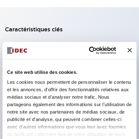
Caractéristiques clés
Bloc de contact à 2 étages avec 2 contacts,
permettant une configuration à 4 contacts
(assurant l'isolation entre les 2 contacts).
Ce site web utilise des cookies.
Profondeur du panneau de 39,9 mm (*bloc de
contact à 11 étages), 59,9 mm (*bloc de contact à
Les cookies nous permettent de personnaliser le contenu
et les annonces, d'offrir des fonctionnalités relatives aux
22 étages). Conception peu encombrante
médias sociaux et d'analyser notre trafic. Nous
possible.
partageons également des informations sur l'utilisation de
Structure de sécurité de 3e génération :
notre site avec nos partenaires de médias sociaux, de
déclenchement à 2 actions, garde intégrée,
publicité et d'analyse, qui peuvent combiner celles-ci
avec d'autres informations que vous leur avez fournies
structure de protection des doigts IP20.
ou qu'ils ont collectées lors de votre utilisation de leurs