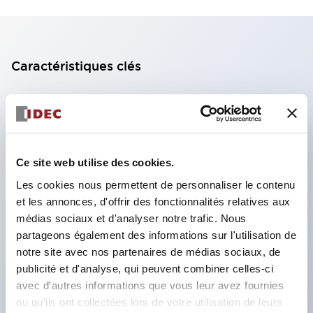
Caractéristiques clés
Bloc de contact à 2 étages avec 2 contacts,
permettant une configuration à 4 contacts
(assurant l'isolation entre les 2 contacts).
Ce site web utilise des cookies.
Profondeur du panneau de 39,9 mm (*bloc de
contact à 11 étages), 59,9 mm (*bloc de contact à
Les cookies nous permettent de personnaliser le contenu
et les annonces, d'offrir des fonctionnalités relatives aux
22 étages). Conception peu encombrante
médias sociaux et d'analyser notre trafic. Nous
possible.
partageons également des informations sur l'utilisation de
Structure de sécurité de 3e génération :
notre site avec nos partenaires de médias sociaux, de
déclenchement à 2 actions, garde intégrée,
publicité et d'analyse, qui peuvent combiner celles-ci
avec d'autres informations que vous leur avez fournies
structure de protection des doigts IP20.
ou qu'ils ont collectées lors de votre utilisation de leurs