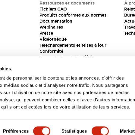
Ressources et documents
À pr
Fichiers CAO
Relat
Produits conformes aux normes
Bure
Documentation
Actua
Webinaires
Trava
Presse
Tech
Vidéothèque
Téléchargements et Mises à jour
Conformité
Rapports de vulnérabilité
Solution de sécurité
okies.
t de personnaliser le contenu et les annonces, d'offrir des
aux médias sociaux et d'analyser notre trafic. Nous partageons
s
 sur l'utilisation de notre site avec nos partenaires de médias
'analyse, qui peuvent combiner celles-ci avec d'autres informatio
qu'ils ont collectées lors de votre utilisation de leurs services.
itions générales
Préférences
Statistiques
Market
UIT
CARACTÉRISTIQUES CLÉS
SPÉCIFICATIONS
D