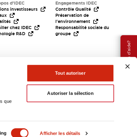
opos d’IDEC
Engagements IDEC
ions investisseurs
Contrôle Qualité
aux
Préservation de
lités
l'environnement
iller chez IDEC
Responsabilité sociale du
nologie R&D
groupe
Besoin d'aide?
Tout autoriser
Autoriser la sélection
ns que
EMEA
ing
Afficher les détails
OCUMENTS ET FICHIERS