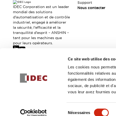
Où acheter
Support
IDEC Corporation est un leader
Nous contacter
Distributeurs en ligne
mondial des solutions
d'automatisation et de contrôle
industriel, engagé à améliorer
la sécurité, l'efficacité et la
tranquillité d'esprit – ANSHIN –
tant pour les machines que
pour leurs opérateurs.
Ce site web utilise des co
Abonnez-vous à notre newsletter
Les cookies nous permetten
fonctionnalités relatives 
Inscrivez-vou
également des informations
sociaux, de publicité et d
vous leur avez fournies ou 
© 2026 IDEC Corporation
Politique de confidentialité
Cond
Sélection
Nécessaires
DÉTAILS DU PROD
du