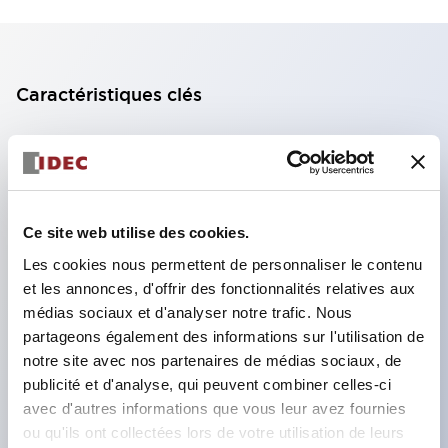
Caractéristiques clés
Bloc de contact à 2 étages avec 2 contacts,
permettant une configuration à 4 contacts
(assurant l'isolation entre les 2 contacts).
Ce site web utilise des cookies.
Profondeur du panneau de 39,9 mm (*bloc de
contact à 11 étages), 59,9 mm (*bloc de contact à
Les cookies nous permettent de personnaliser le contenu
et les annonces, d'offrir des fonctionnalités relatives aux
22 étages). Conception peu encombrante
médias sociaux et d'analyser notre trafic. Nous
possible.
partageons également des informations sur l'utilisation de
Structure de sécurité de 3e génération :
notre site avec nos partenaires de médias sociaux, de
déclenchement à 2 actions, garde intégrée,
publicité et d'analyse, qui peuvent combiner celles-ci
avec d'autres informations que vous leur avez fournies
structure de protection des doigts IP20.
ou qu'ils ont collectées lors de votre utilisation de leurs