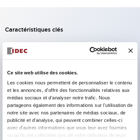
Caractéristiques clés
Bloc de contact à 2 étages avec 2 contacts,
permettant une configuration à 4 contacts
(assurant l'isolation entre les 2 contacts).
Ce site web utilise des cookies.
Profondeur du panneau de 39,9 mm (*bloc de
contact à 11 étages), 59,9 mm (*bloc de contact à
Les cookies nous permettent de personnaliser le contenu
et les annonces, d'offrir des fonctionnalités relatives aux
22 étages). Conception peu encombrante
médias sociaux et d'analyser notre trafic. Nous
possible.
partageons également des informations sur l'utilisation de
Structure de sécurité de 3e génération :
notre site avec nos partenaires de médias sociaux, de
déclenchement à 2 actions, garde intégrée,
publicité et d'analyse, qui peuvent combiner celles-ci
avec d'autres informations que vous leur avez fournies
structure de protection des doigts IP20.
ou qu'ils ont collectées lors de votre utilisation de leurs