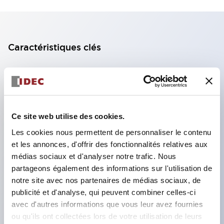
Caractéristiques clés
Bloc de contact à 2 étages avec 2 contacts,
permettant une configuration à 4 contacts
(assurant l'isolation entre les 2 contacts).
Ce site web utilise des cookies.
Profondeur du panneau de 39,9 mm (*bloc de
contact à 11 étages), 59,9 mm (*bloc de contact à
Les cookies nous permettent de personnaliser le contenu
et les annonces, d'offrir des fonctionnalités relatives aux
22 étages). Conception peu encombrante
médias sociaux et d'analyser notre trafic. Nous
possible.
partageons également des informations sur l'utilisation de
Structure de sécurité de 3e génération :
notre site avec nos partenaires de médias sociaux, de
déclenchement à 2 actions, garde intégrée,
publicité et d'analyse, qui peuvent combiner celles-ci
avec d'autres informations que vous leur avez fournies
structure de protection des doigts IP20.
ou qu'ils ont collectées lors de votre utilisation de leurs