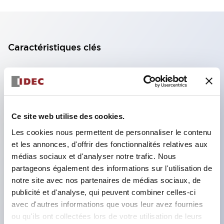
Caractéristiques clés
Bloc de contact à 2 étages avec 2 contacts,
permettant une configuration à 4 contacts
(assurant l'isolation entre les 2 contacts).
Ce site web utilise des cookies.
Profondeur du panneau de 39,9 mm (*bloc de
contact à 11 étages), 59,9 mm (*bloc de contact à
Les cookies nous permettent de personnaliser le contenu
et les annonces, d'offrir des fonctionnalités relatives aux
22 étages). Conception peu encombrante
médias sociaux et d'analyser notre trafic. Nous
possible.
partageons également des informations sur l'utilisation de
Structure de sécurité de 3e génération :
notre site avec nos partenaires de médias sociaux, de
déclenchement à 2 actions, garde intégrée,
publicité et d'analyse, qui peuvent combiner celles-ci
avec d'autres informations que vous leur avez fournies
structure de protection des doigts IP20.
ou qu'ils ont collectées lors de votre utilisation de leurs