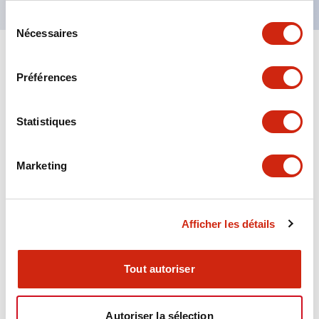
Sélection
Nécessaires
du
consentement
+
Spécifications
Tout développer
Préférences
Aesthetic Specifications
Statistiques
Environmental Specifications
Marketing
Functional Specifications
Mechanical Specifications
Afficher les détails
Mounting and Installation Specifications
Tout autoriser
Autoriser la sélection