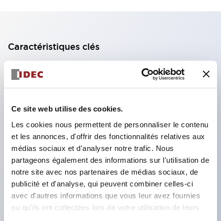
Caractéristiques clés
Bloc de contact à 2 étages avec 2 contacts,
permettant une configuration à 4 contacts
(assurant l'isolation entre les 2 contacts).
Ce site web utilise des cookies.
Profondeur du panneau de 39,9 mm (*bloc de
Les cookies nous permettent de personnaliser le contenu
contact à 11 étages), 59,9 mm (*bloc de contact à
et les annonces, d'offrir des fonctionnalités relatives aux
22 étages). Conception peu encombrante
médias sociaux et d'analyser notre trafic. Nous
possible.
partageons également des informations sur l'utilisation de
notre site avec nos partenaires de médias sociaux, de
Structure de sécurité de 3e génération :
publicité et d'analyse, qui peuvent combiner celles-ci
déclenchement à 2 actions, garde intégrée,
avec d'autres informations que vous leur avez fournies
structure de protection des doigts IP20.
ou qu'ils ont collectées lors de votre utilisation de leurs
services.